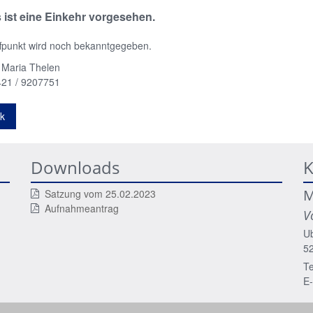
 ist eine Einkehr vorgesehen.
ffpunkt wird noch bekanntgegeben.
 Maria Thelen
421 / 9207751
k
Downloads
K
M
Satzung vom 25.02.2023
Aufnahmeantrag
V
Ub
5
Te
E-